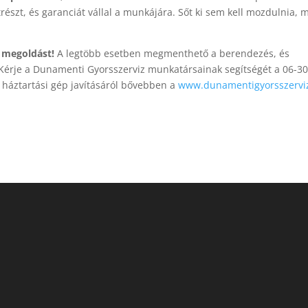
észt, és garanciát vállal a munkájára. Sőt ki sem kell mozdulnia, m
y megoldást!
A legtöbb esetben megmenthető a berendezés, és
 Kérje a Dunamenti Gyorsszerviz munkatársainak segítségét a 06-30
 háztartási gép javításáról bővebben a
www.dunamentigyorsszervi