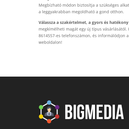
Megbízható módon biztosítja a szükséges alkatr
a leggyakrabban megoldható a gond otthon.
Válassza a szakértelmet, a gyors és hatékon
megkímélheti magát egy új típus vásárlásától.
8614557-es telefonszámon, és informálódjon a
weboldalon!