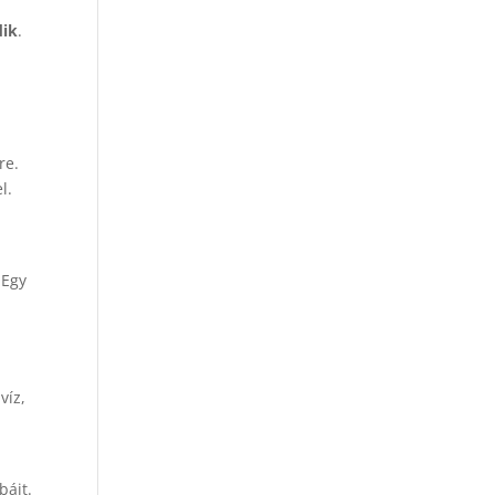
dik
.
sre.
l.
 Egy
víz,
báit.