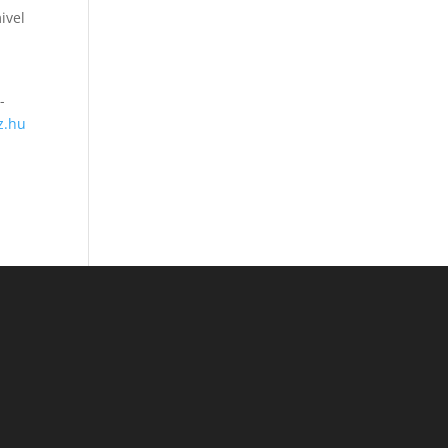
ivel
-
z.hu