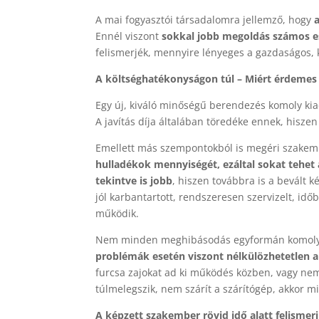
A mai fogyasztói társadalomra jellemző, hogy
a
Ennél viszont
sokkal jobb megoldás számos 
felismerjék, mennyire lényeges a gazdaságos,
A költséghatékonyságon túl – Miért érdemes a
Egy új, kiváló minőségű berendezés komoly kiad
A javítás díja általában töredéke ennek, hisze
Emellett más szempontokból is megéri szakembe
hulladékok mennyiségét, ezáltal sokat tehe
tekintve is jobb
, hiszen továbbra is a bevált k
jól karbantartott, rendszeresen szervizelt, id
működik.
Nem minden meghibásodás egyformán komoly, a
problémák esetén viszont nélkülözhetetlen a 
furcsa zajokat ad ki működés közben, vagy nem
túlmelegszik, nem szárít a szárítógép, akkor m
A képzett szakember rövid idő alatt felismer