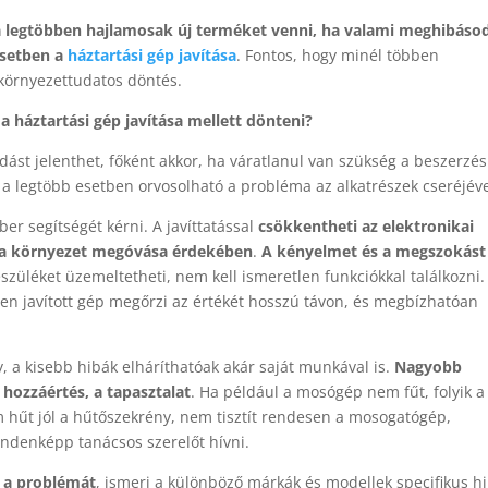
 legtöbben hajlamosak új terméket venni, ha valami meghibáso
esetben a
háztartási gép javítása
. Fontos, hogy minél többen
 környezettudatos döntés.
 háztartási gép javítása mellett dönteni?
ást jelenthet, főként akkor, ha váratlanul van szükség a beszerzé
n a legtöbb esetben orvosolható a probléma az alkatrészek cseréjéve
r segítségét kérni. A javíttatással
csökkentheti az elektronikai
t a környezet megóvása érdekében
.
A kényelmet és a megszokást
észüléket üzemeltetheti, nem kell ismeretlen funkciókkal találkozni.
őben javított gép megőrzi az értékét hosszú távon, és megbízhatóan
 kisebb hibák elháríthatóak akár saját munkával is.
Nagyobb
hozzáértés, a tapasztalat
. Ha például a mosógép nem fűt, folyik a 
 hűt jól a hűtőszekrény, nem tisztít rendesen a mosogatógép,
indenképp tanácsos szerelőt hívni.
i a problémát
, ismeri a különböző márkák és modellek specifikus hi