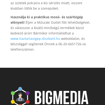
az üzletek polcaira a kis sérülés miatt, viszont
kiválóan töltik be a szerepüket.
Használja ki a praktikus mosó- és szárítógép
előnyeit!
Éljen a Műszaki Outlet fóti lehetőségével,
és válasszon a kiváló minőségű termékek közül
kedvező áron! Bármikor informálódhat a
www.haztartasigep-diszkont.hu
weboldalon, és
készséggel segítenek Önnek a 06-20-6651726-os
telefonszámon.