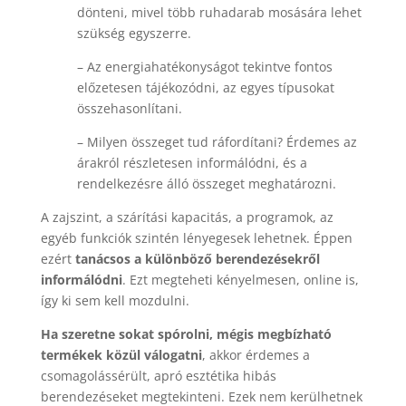
dönteni, mivel több ruhadarab mosására lehet
szükség egyszerre.
– Az energiahatékonyságot tekintve fontos
előzetesen tájékozódni, az egyes típusokat
összehasonlítani.
– Milyen összeget tud ráfordítani? Érdemes az
árakról részletesen informálódni, és a
rendelkezésre álló összeget meghatározni.
A zajszint, a szárítási kapacitás, a programok, az
egyéb funkciók szintén lényegesek lehetnek. Éppen
ezért
tanácsos a különböző berendezésekről
informálódni
. Ezt megteheti kényelmesen, online is,
így ki sem kell mozdulni.
Ha szeretne sokat spórolni, mégis megbízható
termékek közül válogatni
, akkor érdemes a
csomagolássérült, apró esztétika hibás
berendezéseket megtekinteni. Ezek nem kerülhetnek