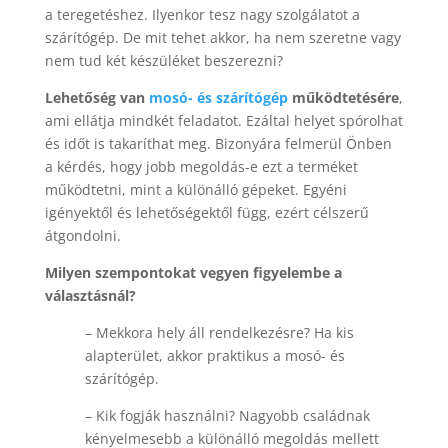
a teregetéshez. Ilyenkor tesz nagy szolgálatot a
szárítógép. De mit tehet akkor, ha nem szeretne vagy
nem tud két készüléket beszerezni?
Lehetőség van
mosó- és szárítógép
működtetésére
,
ami ellátja mindkét feladatot. Ezáltal helyet spórolhat
és időt is takaríthat meg. Bizonyára felmerül Önben
a kérdés, hogy jobb megoldás-e ezt a terméket
működtetni, mint a különálló gépeket. Egyéni
igényektől és lehetőségektől függ, ezért célszerű
átgondolni.
Milyen szempontokat vegyen figyelembe a
választásnál?
– Mekkora hely áll rendelkezésre? Ha kis
alapterület, akkor praktikus a mosó- és
szárítógép.
– Kik fogják használni? Nagyobb családnak
kényelmesebb a különálló megoldás mellett