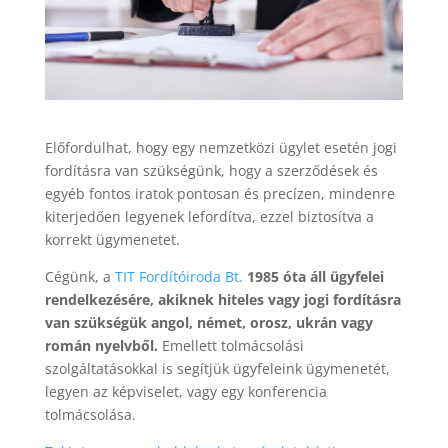
Előfordulhat, hogy egy nemzetközi ügylet esetén jogi
fordításra van szükségünk, hogy a szerződések és
egyéb fontos iratok pontosan és precízen, mindenre
kiterjedően legyenek lefordítva, ezzel biztosítva a
korrekt ügymenetet.
Cégünk, a
TIT Fordítóiroda Bt.
1985 óta áll ügyfelei
rendelkezésére, akiknek hiteles vagy jogi fordításra
van szükségük angol, német, orosz, ukrán vagy
román nyelvből.
Emellett tolmácsolási
szolgáltatásokkal is segítjük ügyfeleink ügymenetét,
legyen az képviselet, vagy egy konferencia
tolmácsolása.