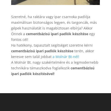
Szeretné, ha raktára vagy ipar csarnoka padlója
maximálisan biztonságos legyen, és targoncák, más
gépek használatát is magabiztosan elbírja? Akkor
Önnek a
cementbázisú ipari padlók készítése
egy
fontos cél!
Ha hatékony, tapasztalt segítséget szeretne kérni
cementbázisú ipari padlók készítése
terén, akkor
keresve sem talál jobbat
a Molnár Bt-nél!
A Molnár Bt. nagy szakértelmére és a legmodernebb
technikára támaszkodva foglalkozik
cementbázisú
ipari padlók készítésével!